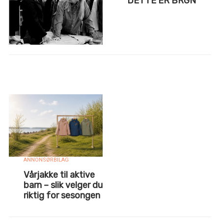
DETTE ER BRGN
ANNONSØRBILAG
Vårjakke til aktive
barn – slik velger du
riktig for sesongen